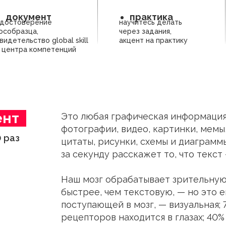
документ
практика
достоверение
научитесь делать
особразца,
через задания,
видетельство global skill
акцент на практику
 центра компетенций
ент
_
Это любая графическая информаци
фотографии, видео, картинки, мемы
0 раз
цитаты, рисунки, схемы и диаграммы
за секунду расскажет то, что текст 
Наш мозг обрабатывает зрительную
быстрее, чем текстовую, — но это 
поступающей в мозг, — визуальная;
рецепторов находится в глазах; 40