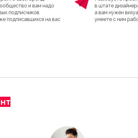
сообщество и вам надо
в штате дизайнер
вых подписчиков
а вам нужен визуа
же подписавшихся на вас
умеете с ним раб
ент