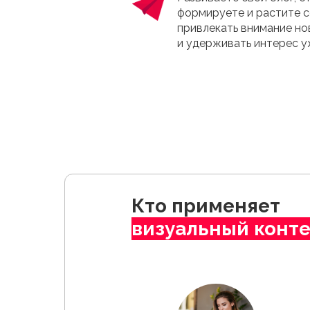
формируете и растите 
привлекать внимание но
и удерживать интерес у
Кто применяет
визуальный конт