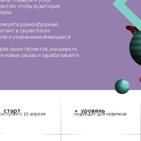
ентом, чтобы аудитория
упала
бликуйте разнообразный
нтент в своем блоге
ков и сохранения имеющихся
для своих проектов, расширьте
те новые заказы и зарабатывайте
старт
уровень
оступен с 10 апреля
подходит для новичков