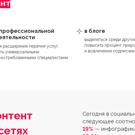
ент
 профессиональной
в блоге
еятельности
выделяться среди других
повысить процент прир
я расширения перечня услуг,
и вовлечения подписчик
ть универсальными
востребованными специалистами
онтент
Сегодня в социаль
следующее соотно
сетях
19%
— инфографика