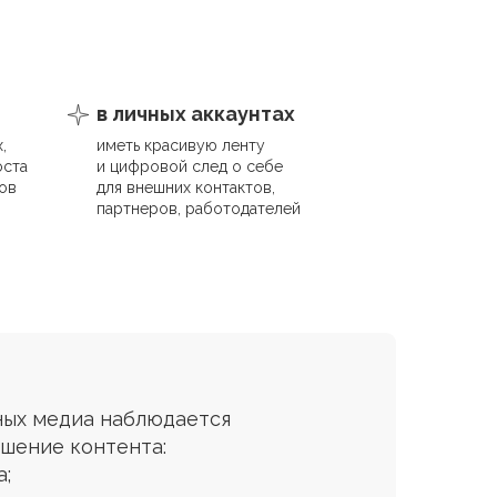
в личных аккаунтах
,
иметь красивую ленту
оста
и цифровой след о себе
ов
для внешних контактов,
партнеров, работодателей
ных медиа наблюдается
шение контента:
;