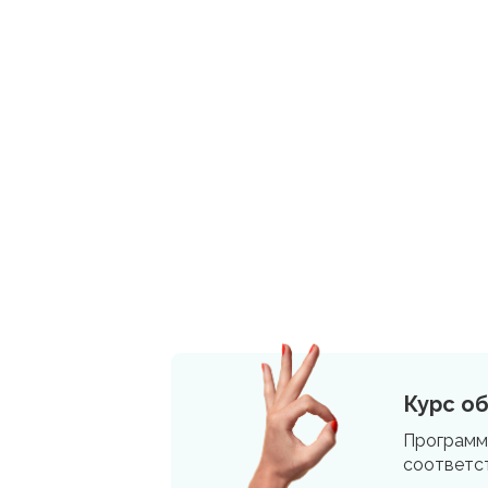
Курс о
Программ
соответст