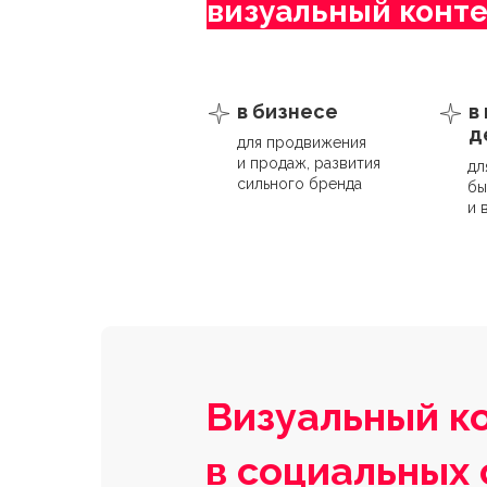
визуальный конт
в бизнесе
в
д
для продвижения
и продаж, развития
дл
сильного бренда
бы
и 
Визуальный к
в социальных 