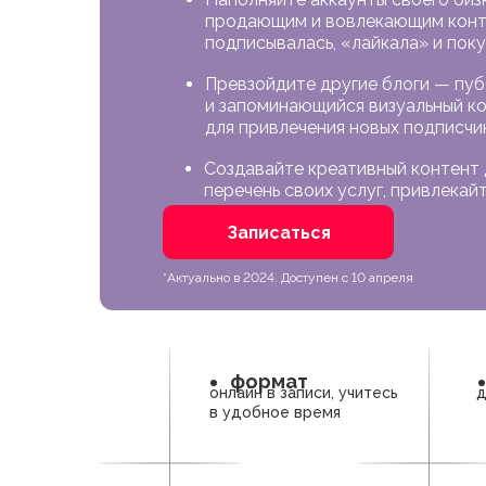
продающим и вовлекающим конт
подписывалась, «лайкала» и пок
Превзойдите другие блоги — пу
и запоминающийся визуальный ко
для привлечения новых подписчи
Создавайте креативный контент 
перечень своих услуг, привлекай
Записаться
*Актуально в 2024. Доступен с 10 апреля
формат
онлайн в записи, учитесь
д
в удобное время