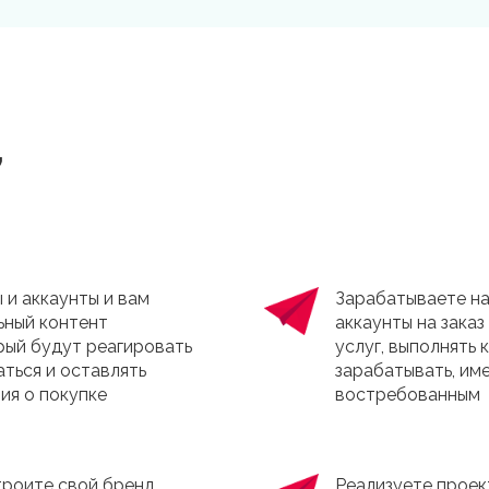
,
 и аккаунты и вам
Зарабатываете на
ьный контент
аккаунты на заказ
орый будут реагировать
услуг, выполнять
аться и оставлять
зарабатывать, име
ия о покупке
востребованным
троите свой бренд,
Реализуете проект