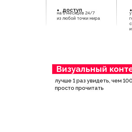
доступ
на 6 месяцев 24/7
у
из любой точки мира
г
с
и
_
Визуальный конт
лучше 1 раз увидеть, чем 10
просто прочитать